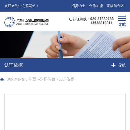
欢迎来到中之鉴网站！
招贤纳士
合作加盟
审核员专区
020-37889183
认证热线：
13538810811
认证依据
首页
公开信息
认证依据
您的是位置：
>
>