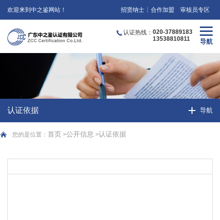
欢迎来到中之鉴网站！
招贤纳士
合作加盟
审核员专区
020-37889183
认证热线：
13538810811
认证依据
首页
公开信息
认证依据
您的是位置：
>
>