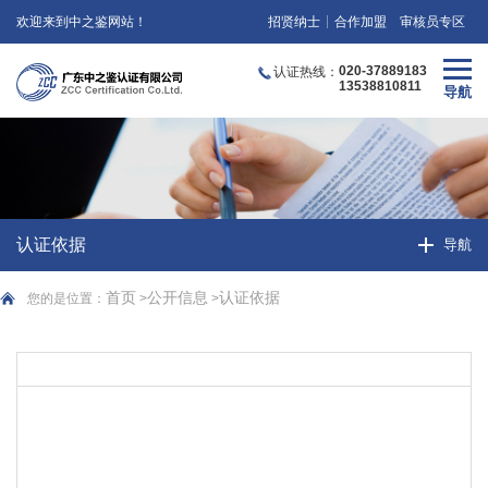
欢迎来到中之鉴网站！
招贤纳士
合作加盟
审核员专区
020-37889183
认证热线：
13538810811
认证依据
首页
公开信息
认证依据
您的是位置：
>
>